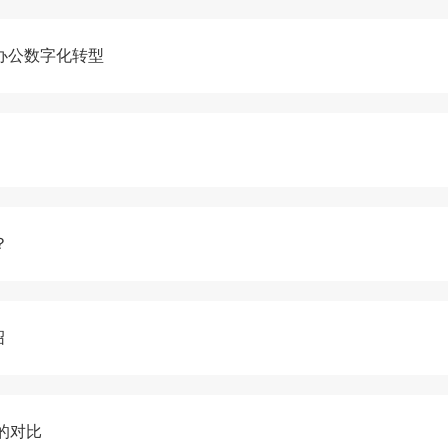
办公数字化转型
？
绍
 的对比