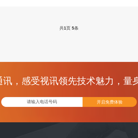
共
1
页
5
条
通讯，感受视讯领先技术魅力，量身
开启免费体验