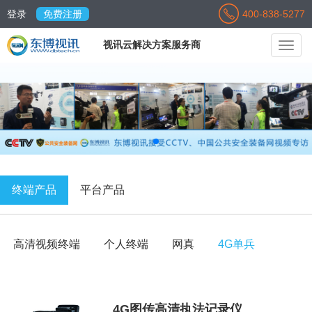
登录
免费注册
400-838-5277
视讯云解决方案服务商
Toggl
navig
终端产品
平台产品
高清视频终端
个人终端
网真
4G单兵
4G图传高清执法记录仪