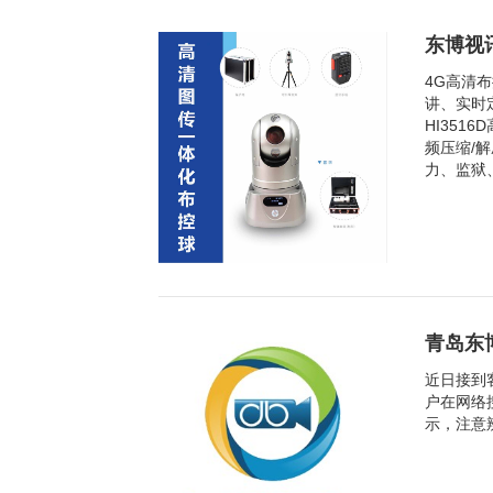
东博视
4G高清
讲、实时
HI351
频压缩/
力、监狱
青岛东
近日接到
户在网络
示，注意