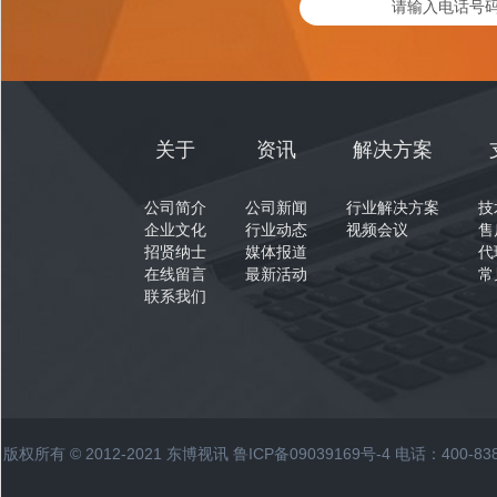
关于
资讯
解决方案
公司简介
公司新闻
行业解决方案
技
企业文化
行业动态
视频会议
售
招贤纳士
媒体报道
代
在线留言
最新活动
常
联系我们
版权所有 © 2012-2021 东博视讯
鲁ICP备09039169号-4
电话：400-83